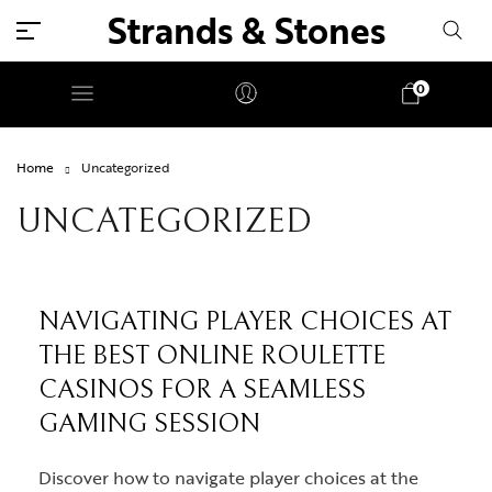
Strands & Stones
0
Home
Uncategorized
UNCATEGORIZED
NAVIGATING PLAYER CHOICES AT
THE BEST ONLINE ROULETTE
CASINOS FOR A SEAMLESS
GAMING SESSION
Discover how to navigate player choices at the