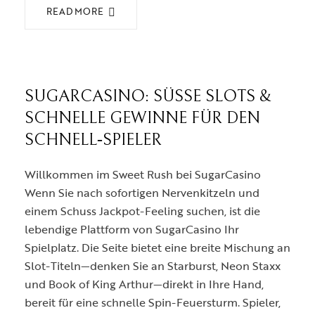
READ MORE
SUGARCASINO: SÜSSE SLOTS & S
CHNELLE GEWINNE FÜR DEN S
CHNELL‑SPIELER
Willkommen im Sweet Rush bei SugarCasino
Wenn Sie nach sofortigen Nervenkitzeln und
einem Schuss Jackpot-Feeling suchen, ist die
lebendige Plattform von SugarCasino Ihr
Spielplatz. Die Seite bietet eine breite Mischung an
Slot-Titeln—denken Sie an Starburst, Neon Staxx
und Book of King Arthur—direkt in Ihre Hand,
bereit für eine schnelle Spin-Feuersturm. Spieler,