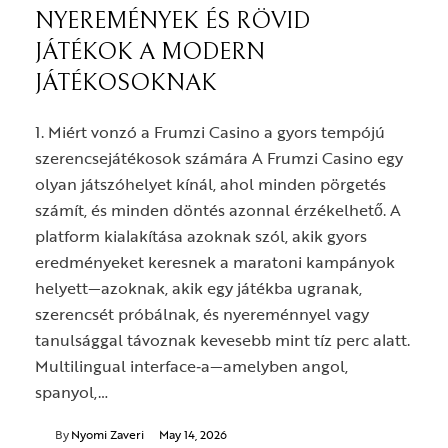
NYEREMÉNYEK ÉS RÖVID
JÁTÉKOK A MODERN
JÁTÉKOSOKNAK
1. Miért vonzó a Frumzi Casino a gyors tempójú
szerencsejátékosok számára A Frumzi Casino egy
olyan játszóhelyet kínál, ahol minden pörgetés
számít, és minden döntés azonnal érzékelhető. A
platform kialakítása azoknak szól, akik gyors
eredményeket keresnek a maratoni kampányok
helyett—azoknak, akik egy játékba ugranak,
szerencsét próbálnak, és nyereménnyel vagy
tanulsággal távoznak kevesebb mint tíz perc alatt.
Multilingual interface‑a—amelyben angol,
spanyol,…
By
Nyomi Zaveri
May 14, 2026