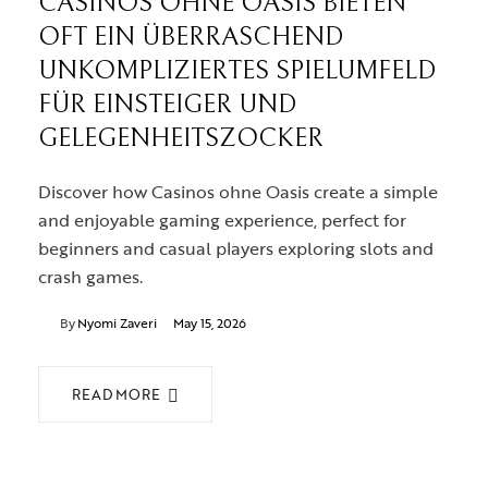
CASINOS OHNE OASIS BIETEN
OFT EIN ÜBERRASCHEND
UNKOMPLIZIERTES SPIELUMFELD
FÜR EINSTEIGER UND
GELEGENHEITSZOCKER
Discover how Casinos ohne Oasis create a simple
and enjoyable gaming experience, perfect for
beginners and casual players exploring slots and
crash games.
By
Nyomi Zaveri
May 15, 2026
READ MORE