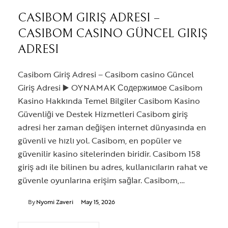
CASIBOM GIRIŞ ADRESI –
CASIBOM CASINO GÜNCEL GIRIŞ
ADRESI
Casibom Giriş Adresi – Casibom casino Güncel
Giriş Adresi ▶️ OYNAMAK Содержимое Casibom
Kasino Hakkında Temel Bilgiler Casibom Kasino
Güvenliği ve Destek Hizmetleri Casibom giriş
adresi her zaman değişen internet dünyasında en
güvenli ve hızlı yol. Casibom, en popüler ve
güvenilir kasino sitelerinden biridir. Casibom 158
giriş adı ile bilinen bu adres, kullanıcıların rahat ve
güvenle oyunlarına erişim sağlar. Casibom,…
By
Nyomi Zaveri
May 15, 2026