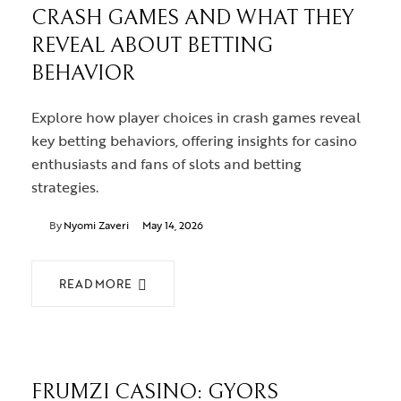
CRASH GAMES AND WHAT THEY
REVEAL ABOUT BETTING
BEHAVIOR
Explore how player choices in crash games reveal
key betting behaviors, offering insights for casino
enthusiasts and fans of slots and betting
strategies.
By
Nyomi Zaveri
May 14, 2026
READ MORE
FRUMZI CASINO: GYORS