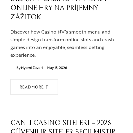
ONLINE HRY NA PRÍJEMNÝ
ZÁŽITOK
Discover how Casino NV’s smooth menu and
simple design transform online slots and crash
games into an enjoyable, seamless betting
experience.
By
Nyomi Zaveri
May 15, 2026
READ MORE
CANLI CASINO SITELERI – 2026
GÜVENILIR SITELER SEÇILMIŞTIR