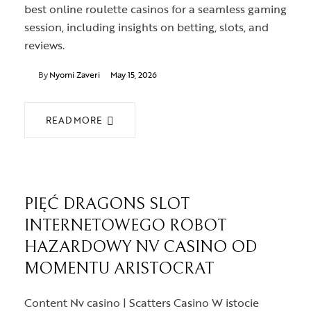
best online roulette casinos for a seamless gaming
session, including insights on betting, slots, and
reviews.
By
Nyomi Zaveri
May 15, 2026
READ MORE
PIĘĆ DRAGONS SLOT
INTERNETOWEGO ROBOT
HAZARDOWY NV CASINO OD
MOMENTU ARISTOCRAT
Content Nv casino | Scatters Casino W istocie