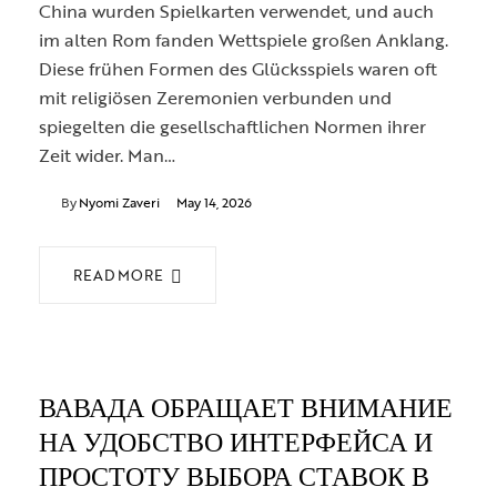
China wurden Spielkarten verwendet, und auch
im alten Rom fanden Wettspiele großen Anklang.
Diese frühen Formen des Glücksspiels waren oft
mit religiösen Zeremonien verbunden und
spiegelten die gesellschaftlichen Normen ihrer
Zeit wider. Man…
By
Nyomi Zaveri
May 14, 2026
READ MORE
ВАВАДА ОБРАЩАЕТ ВНИМАНИЕ
НА УДОБСТВО ИНТЕРФЕЙСА И
ПРОСТОТУ ВЫБОРА СТАВОК В