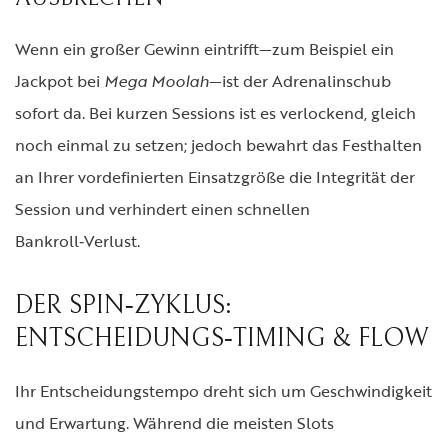
Wenn ein großer Gewinn eintrifft—zum Beispiel ein
Jackpot bei
Mega Moolah
—ist der Adrenalinschub
sofort da. Bei kurzen Sessions ist es verlockend, gleich
noch einmal zu setzen; jedoch bewahrt das Festhalten
an Ihrer vordefinierten Einsatzgröße die Integrität der
Session und verhindert einen schnellen
Bankroll‑Verlust.
DER SPIN‑ZYKLUS:
ENTSCHEIDUNGS‑TIMING & FLOW
Ihr Entscheidungstempo dreht sich um Geschwindigkeit
und Erwartung. Während die meisten Slots