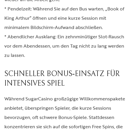
* Pendelzeit: Während Sie auf den Bus warten, „Book of
King Arthur“ öffnen und eine kurze Session mit
minimalem Bildschirm‑Aufwand abschließen.
* Abendlicher Ausklang: Ein zehnminütiger Slot‑Rausch
vor dem Abendessen, um den Tag nicht zu lang werden
zu lassen.
SCHNELLER BONUS‑EINSATZ FÜR
INTENSIVES SPIEL
Während SugarCasino großzügige Willkommenspakete
anbietet, überspringen Spieler, die kurze Sessions
bevorzugen, oft schwere Bonus‑Spiele. Stattdessen
konzentrieren sie sich auf die sofortigen Free Spins, die