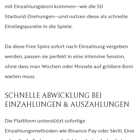
mit Einzahlungsboni kommen—wie die 50
Starburst‑Drehungen—und nutzen diese als schnelle
Einstiegspunkte in die Spiele.
Da diese Free Spins sofort nach Einzahlung vergeben
werden, passen sie perfekt in eine intensive Session,
ohne dass man Wochen oder Monate auf größere Boni
warten muss.
SCHNELLE ABWICKLUNG BEI
EINZAHLUNGEN & AUSZAHLUNGEN
Die Plattform unterstützt sofortige
Einzahlungsmethoden wie Binance Pay oder Skrill. Eine