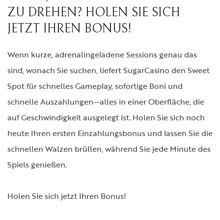
U DREHEN? HOLEN SIE SICH J
ETZT IHREN BONUS!
Wenn kurze, adrenalingeladene Sessions genau das
sind, wonach Sie suchen, liefert SugarCasino den Sweet
Spot für schnelles Gameplay, sofortige Boni und
schnelle Auszahlungen—alles in einer Oberfläche, die
auf Geschwindigkeit ausgelegt ist. Holen Sie sich noch
heute Ihren ersten Einzahlungsbonus und lassen Sie die
schnellen Walzen brüllen, während Sie jede Minute des
Spiels genießen.
Holen Sie sich jetzt Ihren Bonus!