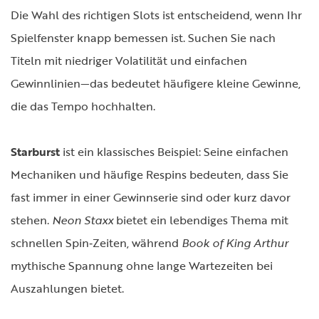
Die Wahl des richtigen Slots ist entscheidend, wenn Ihr
Spielfenster knapp bemessen ist. Suchen Sie nach
Titeln mit niedriger Volatilität und einfachen
Gewinnlinien—das bedeutet häufigere kleine Gewinne,
die das Tempo hochhalten.
Starburst
ist ein klassisches Beispiel: Seine einfachen
Mechaniken und häufige Respins bedeuten, dass Sie
fast immer in einer Gewinnserie sind oder kurz davor
stehen.
Neon Staxx
bietet ein lebendiges Thema mit
schnellen Spin‑Zeiten, während
Book of King Arthur
mythische Spannung ohne lange Wartezeiten bei
Auszahlungen bietet.