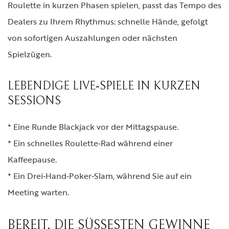
Roulette in kurzen Phasen spielen, passt das Tempo des
Dealers zu Ihrem Rhythmus: schnelle Hände, gefolgt
von sofortigen Auszahlungen oder nächsten
Spielzügen.
LEBENDIGE LIVE‑SPIELE IN KURZEN
SESSIONS
* Eine Runde Blackjack vor der Mittagspause.
* Ein schnelles Roulette‑Rad während einer
Kaffeepause.
* Ein Drei‑Hand‑Poker‑Slam, während Sie auf ein
Meeting warten.
BEREIT, DIE SÜSSESTEN GEWINNE Z