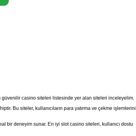
güvenilir casino siteleri listesinde yer alan siteleri inceleyelim.
iptir. Bu siteler, kullanıcıların para yatırma ve çekme işlemlerini
al bir deneyim sunar. En iyi slot casino siteleri, kullanıcı dostu