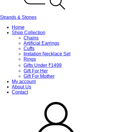
Strands & Stones
Home
Shop Collection
Chains
Artificial Earrings
Cuffs
Imitation Necklace Set
Rings
Gifts Under ₹1499
Gift For Her
Gift For Mother
My account
About Us
Contact