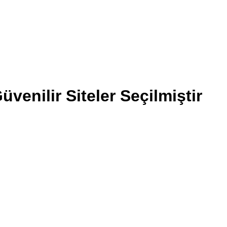
üvenilir Siteler Seçilmiştir