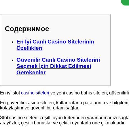
Содержимое
En İyi Canlı Casino Sitelerinin
Özellikleri
Güvenilir Canlı Casino Sitelerini
Seçmek İçin Dikkat Edilmesi
Gerekenler
En iyi slot
casino siteleri
ve yeni casino bahis siteleri, güvenilirl
En güvenilir casino siteleri, kullanıcıların paralarının ve bilgil
kolaylaştırır ve güvenli bir ortam sağlar.
Slot casino siteleri, çeşitli oyun türlerinden yararlanmanızı sağl
arayüzler, çeşitli bonuslar ve çekici oyunlarla öne çıkmaktadır.