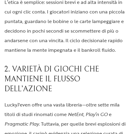
L’etica è semplice: sessioni brevi e ad alta intensità in
cui ogni clic conta. I giocatori iniziano con una piccola
puntata, guardano le bobine o le carte lampeggiare e
decidono in pochi secondi se scommettere di più o
andarsene con una vincita. Il ciclo decisionale rapido
mantiene la mente impegnata e il bankroll fluido.
2. VARIETÀ DI GIOCHI CHE
MANTIENE IL FLUSSO
DELL’AZIONE
Lucky7even offre una vasta libreria—oltre sette mila
titoli di studi rinomati come
NetEnt
,
Play’n GO
e
Pragmatic Play
. Tuttavia, per quelle brevi esplosioni di
emozione, il casinò evidenzia una selezione curata di