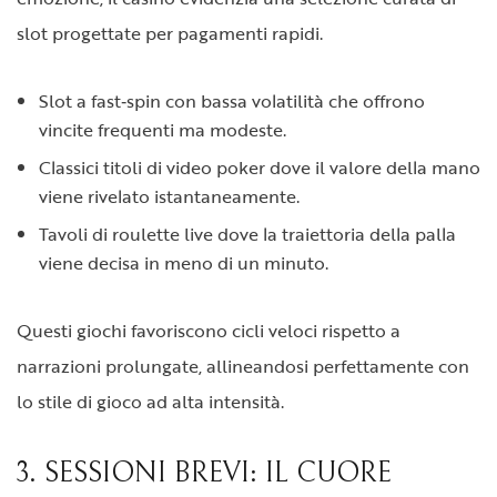
slot progettate per pagamenti rapidi.
Slot a fast‑spin con bassa volatilità che offrono
vincite frequenti ma modeste.
Classici titoli di video poker dove il valore della mano
viene rivelato istantaneamente.
Tavoli di roulette live dove la traiettoria della palla
viene decisa in meno di un minuto.
Questi giochi favoriscono cicli veloci rispetto a
narrazioni prolungate, allineandosi perfettamente con
lo stile di gioco ad alta intensità.
3. SESSIONI BREVI: IL CUORE