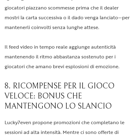
giocatori piazzano scommesse prima che il dealer
mostri la carta successiva o il dado venga lanciato—per
mantenerli coinvolti senza lunghe attese.
Il feed video in tempo reale aggiunge autenticità
mantenendo il ritmo abbastanza sostenuto per i
giocatori che amano brevi esplosioni di emozione.
8. RICOMPENSE PER IL GIOCO
VELOCE: BONUS CHE
MANTENGONO LO SLANCIO
Lucky7even propone promozioni che completano le
sessioni ad alta intensità. Mentre ci sono offerte di