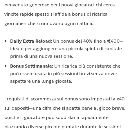
benvenuto generose per i nuovi giocatori, chi cerca
vincite rapide spesso si affida a bonus di ricarica
giornalieri che si rinnovano ogni mattina.
Daily Extra Reload:
Un bonus del 40% fino a €400—
ideale per aggiungere una piccola spinta di capitale
prima di una nuova sessione.
Bonus Settimanale:
Un ricarica più consistente che
può essere usata in più sessioni brevi senza dover
aspettare una lunga giocata.
I requisiti di scommessa sui bonus sono impostati a x40
sui depositi—una cifra che si adatta bene al gioco breve,
poiché il giocatore può soddisfarla rapidamente
piazzando diverse piccole puntate durante le sessioni.