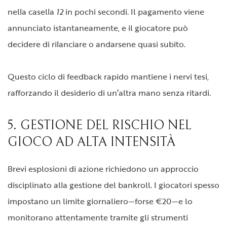
nella casella
12
in pochi secondi. Il pagamento viene
annunciato istantaneamente, e il giocatore può
decidere di rilanciare o andarsene quasi subito.
Questo ciclo di feedback rapido mantiene i nervi tesi,
rafforzando il desiderio di un’altra mano senza ritardi.
5. GESTIONE DEL RISCHIO NEL
GIOCO AD ALTA INTENSITÀ
Brevi esplosioni di azione richiedono un approccio
disciplinato alla gestione del bankroll. I giocatori spesso
impostano un limite giornaliero—forse €20—e lo
monitorano attentamente tramite gli strumenti