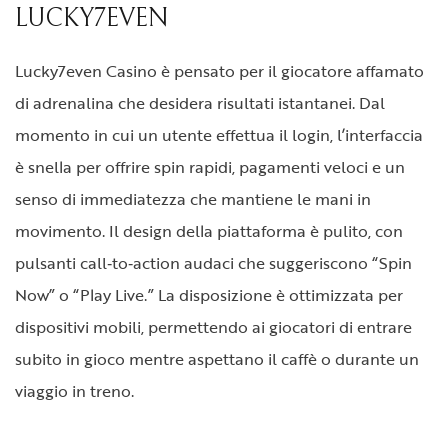
LUCKY7EVEN
Lucky7even Casino è pensato per il giocatore affamato
di adrenalina che desidera risultati istantanei. Dal
momento in cui un utente effettua il login, l’interfaccia
è snella per offrire spin rapidi, pagamenti veloci e un
senso di immediatezza che mantiene le mani in
movimento. Il design della piattaforma è pulito, con
pulsanti call‑to‑action audaci che suggeriscono “Spin
Now” o “Play Live.” La disposizione è ottimizzata per
dispositivi mobili, permettendo ai giocatori di entrare
subito in gioco mentre aspettano il caffè o durante un
viaggio in treno.