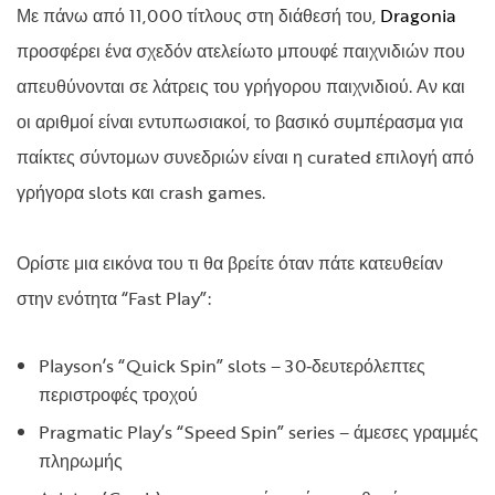
Με πάνω από 11,000 τίτλους στη διάθεσή του,
Dragonia
προσφέρει ένα σχεδόν ατελείωτο μπουφέ παιχνιδιών που
απευθύνονται σε λάτρεις του γρήγορου παιχνιδιού. Αν και
οι αριθμοί είναι εντυπωσιακοί, το βασικό συμπέρασμα για
παίκτες σύντομων συνεδριών είναι η curated επιλογή από
γρήγορα slots και crash games.
Ορίστε μια εικόνα του τι θα βρείτε όταν πάτε κατευθείαν
στην ενότητα “Fast Play”:
Playson’s “Quick Spin” slots – 30‑δευτερόλεπτες
περιστροφές τροχού
Pragmatic Play’s “Speed Spin” series – άμεσες γραμμές
πληρωμής