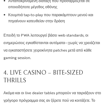
Ανταποκρινόμενη διάταξη που προσαρμόζεται σε
οποιοδήποτε μέγεθος οθόνης
Κουμπιά tap‑to‑play που παρακάμπτουν μενού και
πηγαίνουν κατευθείαν στην δράση
Επειδή το PWA λειτουργεί βάσει web standards, οι
ενημερώσεις εγκαθίστανται αυτόματα—χωρίς να χρειάζεται
να εγκαταστήσετε χειροκίνητα patches μετά από κάθε
gaming session.
4. LIVE CASINO – BITE‑SIZED
THRILLS
Ακόμα και οι live dealer tables μπορούν να ταιριάξουν στο
γρήγορο πρόγραμμα σας αν ξέρετε πού να κοιτάξετε. Το