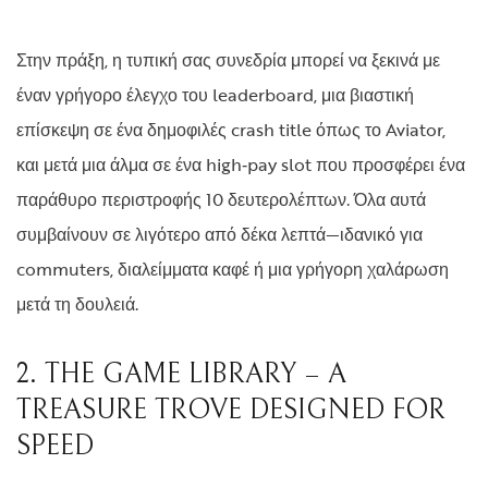
Στην πράξη, η τυπική σας συνεδρία μπορεί να ξεκινά με
έναν γρήγορο έλεγχο του leaderboard, μια βιαστική
επίσκεψη σε ένα δημοφιλές crash title όπως το Aviator,
και μετά μια άλμα σε ένα high‑pay slot που προσφέρει ένα
παράθυρο περιστροφής 10 δευτερολέπτων. Όλα αυτά
συμβαίνουν σε λιγότερο από δέκα λεπτά—ιδανικό για
commuters, διαλείμματα καφέ ή μια γρήγορη χαλάρωση
μετά τη δουλειά.
2. THE GAME LIBRARY – A
TREASURE TROVE DESIGNED FOR
SPEED