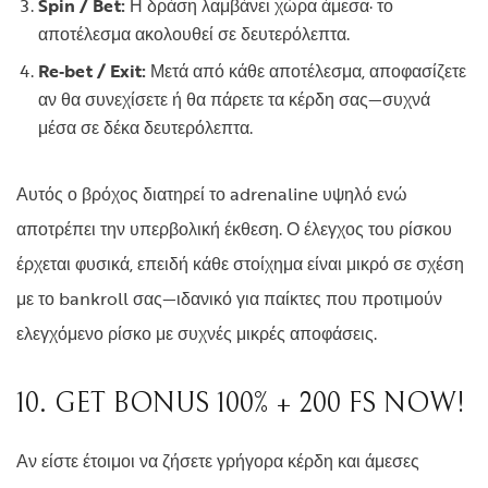
Spin / Bet:
Η δράση λαμβάνει χώρα άμεσα· το
αποτέλεσμα ακολουθεί σε δευτερόλεπτα.
Re‑bet / Exit:
Μετά από κάθε αποτέλεσμα, αποφασίζετε
αν θα συνεχίσετε ή θα πάρετε τα κέρδη σας—συχνά
μέσα σε δέκα δευτερόλεπτα.
Αυτός ο βρόχος διατηρεί το adrenaline υψηλό ενώ
αποτρέπει την υπερβολική έκθεση. Ο έλεγχος του ρίσκου
έρχεται φυσικά, επειδή κάθε στοίχημα είναι μικρό σε σχέση
με το bankroll σας—ιδανικό για παίκτες που προτιμούν
ελεγχόμενο ρίσκο με συχνές μικρές αποφάσεις.
10. GET BONUS 100% + 200 FS NOW!
Αν είστε έτοιμοι να ζήσετε γρήγορα κέρδη και άμεσες