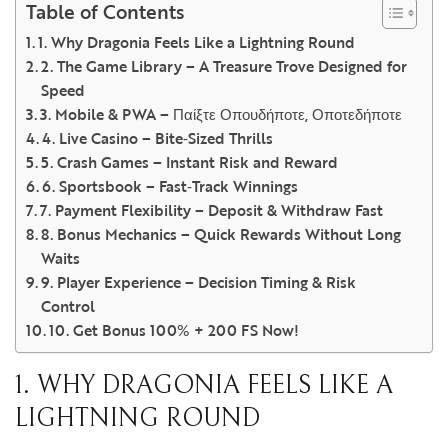
Table of Contents
1. Why Dragonia Feels Like a Lightning Round
2. The Game Library – A Treasure Trove Designed for
Speed
3. Mobile & PWA – Παίξτε Οπουδήποτε, Οποτεδήποτε
4. Live Casino – Bite‑Sized Thrills
5. Crash Games – Instant Risk and Reward
6. Sportsbook – Fast‑Track Winnings
7. Payment Flexibility – Deposit & Withdraw Fast
8. Bonus Mechanics – Quick Rewards Without Long
Waits
9. Player Experience – Decision Timing & Risk
Control
10. Get Bonus 100% + 200 FS Now!
1. WHY DRAGONIA FEELS LIKE A
LIGHTNING ROUND