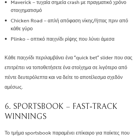
Maverick – τυχαία σημεία crash με πραγματικό χρόνο
στοιχηματισμό
Chicken Road – απλή απόφαση νίκης/ήττας πριν από
κάθε γύρο
Plinko – οπτικό παιχνίδι ρίψης που λύνει άμεσα
Κάθε παιχνίδι περιλαμβάνει ένα “quick bet” slider που σας
επιτρέπει να τοποθετήσετε ένα στοίχημα σε λιγότερο από
πέντε δευτερόλεπτα και να δείτε το αποτέλεσμα σχεδόν
αμέσως.
6. SPORTSBOOK – FAST‑TRACK
WINNINGS
Το τμήμα sportsbook παραμένει επίκαιρο για παίκτες που