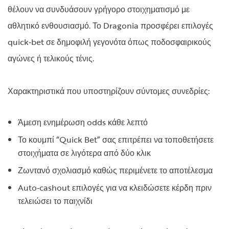
θέλουν να συνδυάσουν γρήγορο στοιχηματισμό με
αθλητικό ενθουσιασμό. Το Dragonia προσφέρει επιλογές
quick‑bet σε δημοφιλή γεγονότα όπως ποδοσφαιρικούς
αγώνες ή τελικούς τένις.
Χαρακτηριστικά που υποστηρίζουν σύντομες συνεδρίες:
Άμεση ενημέρωση odds κάθε λεπτό
Το κουμπί “Quick Bet” σας επιτρέπει να τοποθετήσετε
στοιχήματα σε λιγότερα από δύο κλικ
Ζωντανό σχολιασμό καθώς περιμένετε το αποτέλεσμα
Auto‑cashout επιλογές για να κλειδώσετε κέρδη πριν
τελειώσει το παιχνίδι