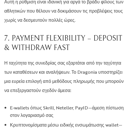
Αυτή η ρύθμιση είναι ιδανική για αργά το βράδυ φίλους των
αθλητικών που θέλουν να δοκιμάσουν τις προβλέψεις τους
χωρίς να δεσμευτούν πολλές ώρες.
7. PAYMENT FLEXIBILITY – DEPOSIT
& WITHDRAW FAST
Η ταχύτητα της συνεδρίας σας εξαρτάται από την ταχύτητα
των καταθέσεων και αναλήψεων. Το Dragonia υποστηρίζει
μια ευρεία επιλογή από μεθόδους πληρωμής που μπορούν
να επεξεργαστούν σχεδόν άμεσα:
E‑wallets όπως Skrill, Neteller, PayID—άμεση πίστωση
στον λογαριασμό σας
Κρυπτονομίσματα μέσω ειδικής ενσωμάτωσης wallet—