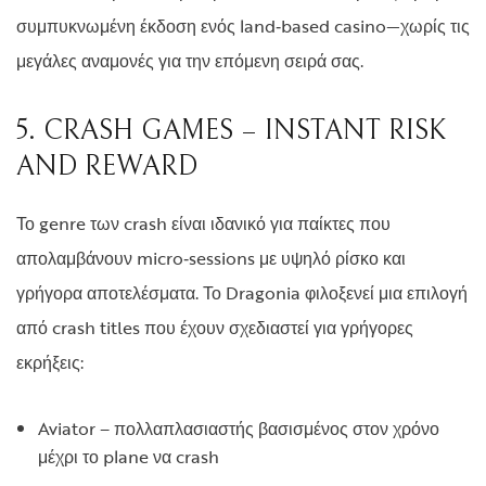
συμπυκνωμένη έκδοση ενός land‑based casino—χωρίς τις
μεγάλες αναμονές για την επόμενη σειρά σας.
5. CRASH GAMES – INSTANT RISK
AND REWARD
Το genre των crash είναι ιδανικό για παίκτες που
απολαμβάνουν micro‑sessions με υψηλό ρίσκο και
γρήγορα αποτελέσματα. Το Dragonia φιλοξενεί μια επιλογή
από crash titles που έχουν σχεδιαστεί για γρήγορες
εκρήξεις:
Aviator – πολλαπλασιαστής βασισμένος στον χρόνο
μέχρι το plane να crash